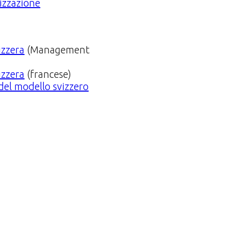
izzazione
izzera
(Management
izzera
(francese)
del modello svizzero