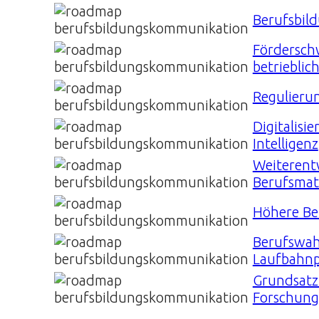
Berufsbil
Fördersch
betrieblic
Regulieru
Digitalisi
Intelligenz
Weiterent
Berufsmat
Höhere Be
Berufswah
Laufbahnp
Grundsatz
Forschung